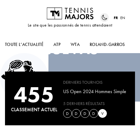
FR
EN
Le site que les passionnés de tennis attendaient
PABLO
CUEVAS
TOUTE L’ACTUALITÉ
ATP
WTA
ROLAND-GARROS
US
DERNIERS TOURNOIS
455
US Open 2024 Hommes Simple
5 DERNIERS RÉSULTATS
CLASSEMENT ACTUEL
D
D
D
D
V