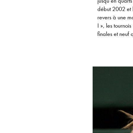
jusqu’en quarts
début 2002 et l
revers à une ma
I », les tournoi
finales et neuf