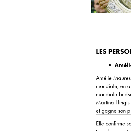
LES PERSO
Améli
Amélie Mauresm
mondiale, en at
mondiale Lindsa
Martina Hingis 
et gagne son pr
Elle confirme so