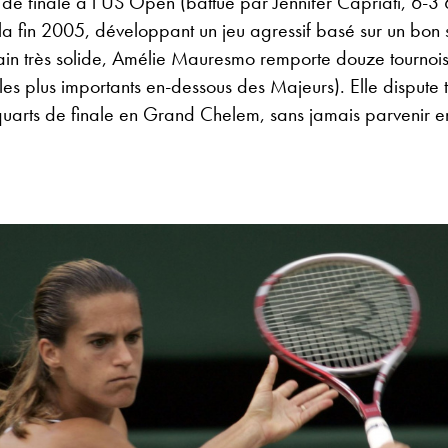
 de finale à l’US Open (battue par Jennifer Capriati, 6-3 6
a fin 2005, développant un jeu agressif basé sur un bon s
in très solide, Amélie Mauresmo remporte douze tournois 
s les plus importants en-dessous des Majeurs). Elle dispute 
 quarts de finale en Grand Chelem, sans jamais parvenir en