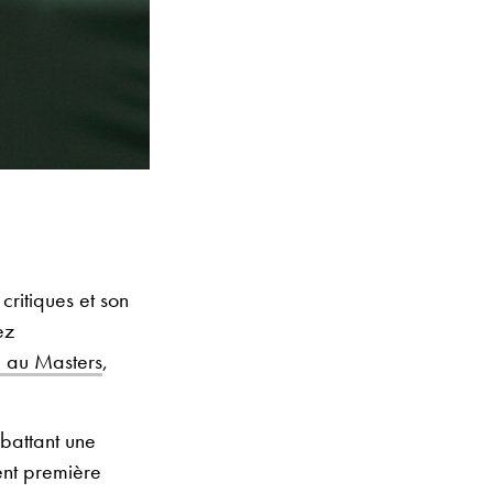
ritiques et son
ez
, au Masters
,
battant une
ent première