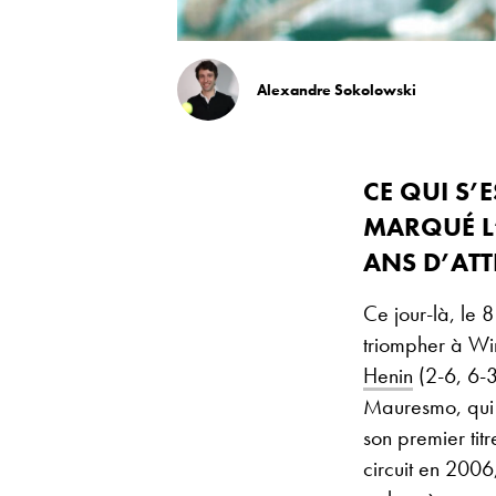
Alexandre Sokolowski
CE QUI S’
MARQUÉ L’
ANS D’ATT
Ce jour-là, le 8
triompher à Wi
Henin
(2-6, 6-3
Mauresmo, qui 
son premier tit
circuit en 2006