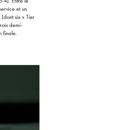
-4). Entre le
ervice et un
(dont six « Tier
trois demi-
 finale.