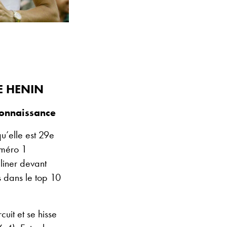
E HENIN
onnaissance
u’elle est 29e
uméro 1
liner devant
s dans le top 10
cuit et se hisse