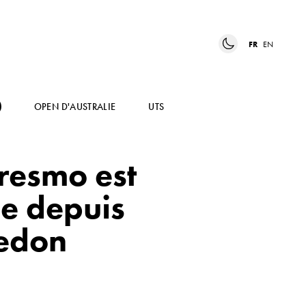
FR
EN
OPEN D'AUSTRALIE
UTS
uresmo est
se depuis
edon