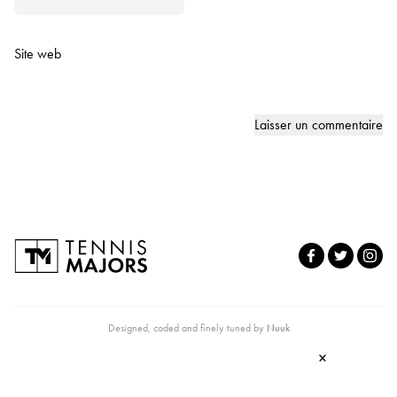
Site web
Designed, coded and finely tuned by
Nuuk
×