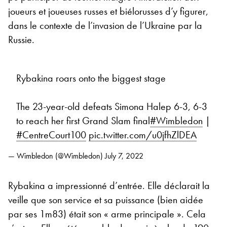
joueurs et joueuses russes et biélorusses d’y figurer,
dans le contexte de l’invasion de l’Ukraine par la
Russie.
Rybakina roars onto the biggest stage
The 23-year-old defeats Simona Halep 6-3, 6-3
to reach her first Grand Slam final
#Wimbledon
|
#CentreCourt100
pic.twitter.com/u0jfhZlDEA
— Wimbledon (@Wimbledon)
July 7, 2022
Rybakina a impressionné d’entrée. Elle déclarait la
veille que son service et sa puissance (bien aidée
par ses 1m83) était son « arme principale ». Cela