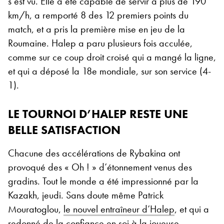
s’est vu. Elle a été capable de servir à plus de 190
km/h, a remporté 8 des 12 premiers points du
match, et a pris la première mise en jeu de la
Roumaine. Halep a paru plusieurs fois acculée,
comme sur ce coup droit croisé qui a mangé la ligne,
et qui a déposé la 18e mondiale, sur son service (4-
1).
LE TOURNOI D’HALEP RESTE UNE
BELLE SATISFACTION
Chacune des accélérations de Rybakina ont
provoqué des « Oh ! » d’étonnement venus des
gradins. Tout le monde a été impressionné par la
Kazakh, jeudi. Sans doute même Patrick
Mouratoglou,
le nouvel entraîneur d’Halep
, et qui a
redonné de la confiance en soi à la joueuse