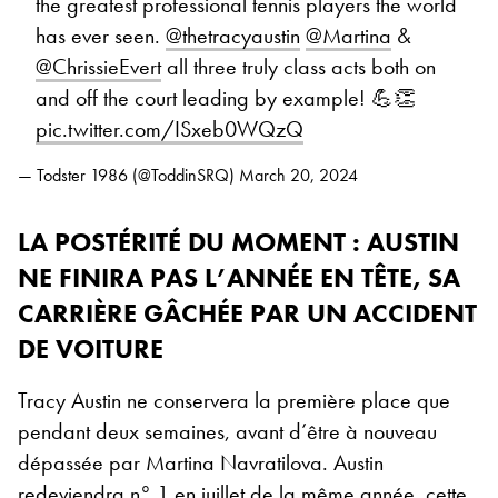
the greatest professional tennis players the world
has ever seen.
@thetracyaustin
@Martina
&
@ChrissieEvert
all three truly class acts both on
and off the court leading by example! 💪👏
pic.twitter.com/ISxeb0WQzQ
— Todster 1986 (@ToddinSRQ)
March 20, 2024
LA POSTÉRITÉ DU MOMENT : AUSTIN
NE FINIRA PAS L’ANNÉE EN TÊTE, SA
CARRIÈRE GÂCHÉE PAR UN ACCIDENT
DE VOITURE
Tracy Austin ne conservera la première place que
pendant deux semaines, avant d’être à nouveau
dépassée par Martina Navratilova. Austin
redeviendra n° 1 en juillet de la même année, cette