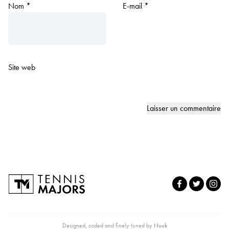
Nom
*
E-mail
*
Site web
Designed, coded and finely tuned by
Nuuk