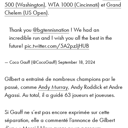
500 (Washington)
,
WTA 1000 (Cincinnati)
et
Grand
Chelem (US Open)
.
Thank you
@bgtennisnation
! We had an
incredible run and I wish you all the best in the
future!
pic.twitter.com/5A2pzJjHUB
— Coco Gauff (@CocoGauff)
September 18, 2024
Gilbert a entraîné de nombreux champions par le
passé, comme
Andy Murray
, Andy Roddick et Andre
Agassi. Au total, il a guidé 63 joueurs et joueuses.
Si Gauff ne s’est pas encore exprimée sur cette
séparation, elle a commenté l’annonce de Gilbert
d’un : « Merci ! Nous avons eu un parcours