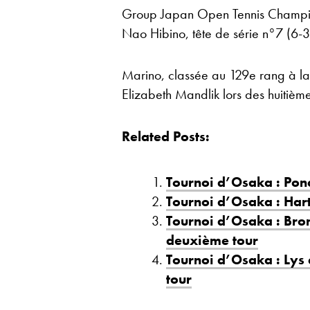
Group Japan Open Tennis Champio
Nao Hibino, tête de série n°7 (6-
Marino, classée au 129e rang à la
Elizabeth Mandlik lors des huitième
Related Posts:
Tournoi d’Osaka : Ponc
Tournoi d’Osaka : Hart
Tournoi d’Osaka : Bron
deuxième tour
Tournoi d’Osaka : Lys 
tour