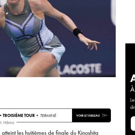
À
Le
di
 •
TROISIÈME TOUR
• TERMINÉ
VOIR LE TABLEAU
. Hibino
eint les huitièmes de finale du Kinoshita