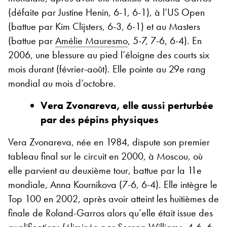
(défaite par Justine Henin, 6-1, 6-1), à l’US Open
(battue par Kim Clijsters, 6-3, 6-1) et au Masters
(battue par
Amélie Mauresmo
, 5-7, 7-6, 6-4). En
2006, une blessure au pied l’éloigne des courts six
mois durant (février-août). Elle pointe au 29
e
rang
mondial au mois d’octobre.
Vera Zvonareva, elle aussi perturbée
par des pépins physiques
Vera Zvonareva, née en 1984, dispute son premier
tableau final sur le circuit en 2000, à Moscou, où
elle parvient au deuxième tour, battue par la 11
e
mondiale, Anna Kournikova (7-6, 6-4). Elle intègre le
Top 100 en 2002, après avoir atteint les huitièmes de
finale de Roland-Garros alors qu’elle était issue des
qualifications (éliminée par
Serena Williams
, 4-6, 6-