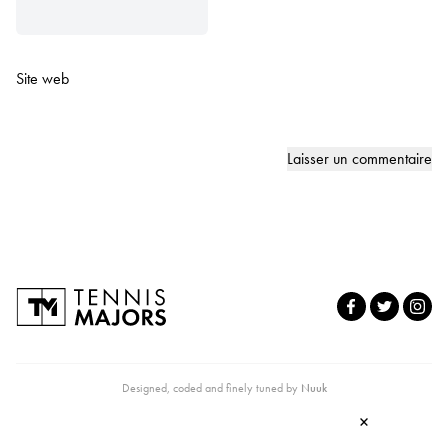
Site web
Designed, coded and finely tuned by
Nuuk
×