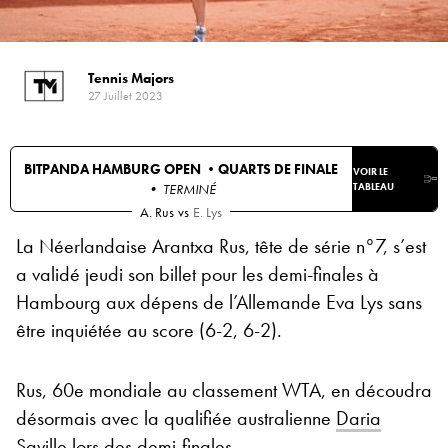
Tennis Majors
27 Juillet 2023
BITPANDA HAMBURG OPEN •
QUARTS DE FINALE
VOIR LE
• TERMINÉ
TABLEAU
A. Rus
vs
E. Lys
La Néerlandaise Arantxa Rus, tête de série n°7, s’est
a validé jeudi son billet pour les demi-finales à
Hambourg aux dépens de l’Allemande Eva Lys sans
être inquiétée au score (6-2, 6-2).
Rus, 60e mondiale au classement WTA, en découdra
désormais avec la qualifiée australienne
Daria
Saville
lors des demi-finales.