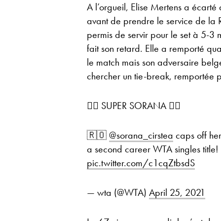
A l’orgueil, Elise Mertens a écart
avant de prendre le service de la
permis de servir pour le set à 5-3 
fait son retard. Elle a remporté qua
le match mais son adversaire belge 
chercher un tie-break, remportée 
🦸‍♀️ SUPER SORANA 🦸‍♀️
🇷🇴
@sorana_cirstea
caps off her
a second career WTA singles title!
pic.twitter.com/c1cqZtbsdS
— wta (@WTA)
April 25, 2021