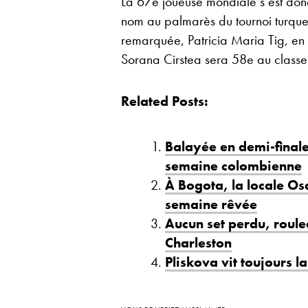
La 67e joueuse mondiale s’est don
nom au palmarès du tournoi turque.
remarquée, Patricia Maria Tig, en
Sorana Cirstea sera 58e au class
Related Posts:
Balayée en demi-finale
semaine colombienne
À Bogota, la locale Osa
semaine rêvée
Aucun set perdu, roul
Charleston
Pliskova vit toujours l