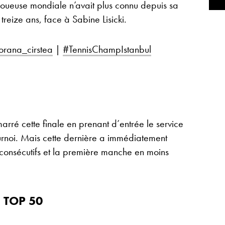
joueuse mondiale n’avait plus connu depuis sa
 treize ans, face à Sabine Lisicki.
orana_cirstea
|
#TennisChampIstanbul
rré cette finale en prenant d’entrée le service
urnoi. Mais cette dernière a immédiatement
consécutifs et la première manche en moins
 TOP 50