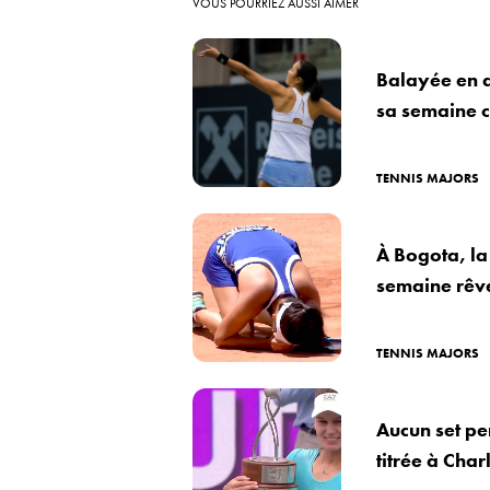
VOUS POURRIEZ AUSSI AIMER
Balayée en d
sa semaine 
TENNIS MAJORS
À Bogota, la 
semaine rêv
TENNIS MAJORS
Aucun set p
titrée à Char