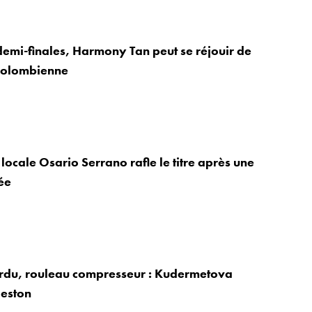
emi-finales, Harmony Tan peut se réjouir de
colombienne
locale Osario Serrano rafle le titre après une
ée
erdu, rouleau compresseur : Kudermetova
leston