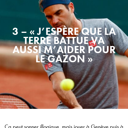
3 – « J’ESPÈRE QUE LA
TERRE BATTUE VA
AUSSI M’AIDER POUR
LE GAZON »
Ça peut sonner illogique, mais jouer à Genève puis à