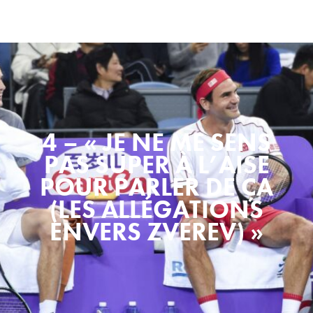
4 – « JE NE ME SENS
PAS SUPER À L’AISE
POUR PARLER DE ÇA
(LES ALLÉGATIONS
ENVERS ZVEREV) »