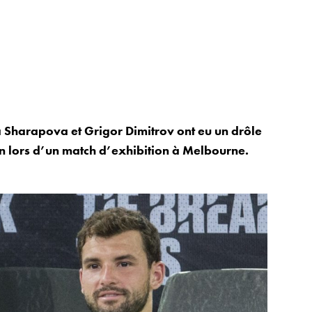
 Sharapova et Grigor Dimitrov ont eu un drôle
on lors d’un match d’exhibition à Melbourne.