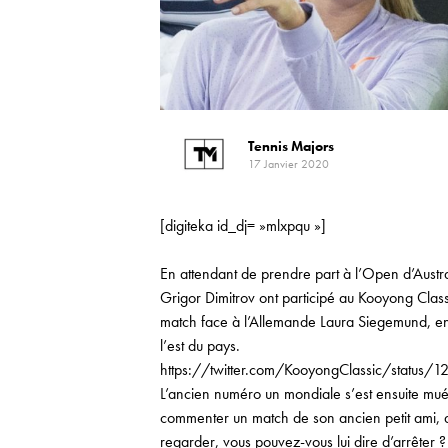
Tennis Majors
17 Janvier 2020
[digiteka id_dj= »mlxpqu »]
En attendant de prendre part à l’Open d’Aust
Grigor Dimitrov ont participé au Kooyong Clas
match face à l’Allemande Laura Siegemund, en
l’est du pays.
https://twitter.com/KooyongClassic/status
L’ancien numéro un mondiale s’est ensuite mué
commenter un match de son ancien petit ami, d
regarder, vous pouvez-vous lui dire d’arrêter ?