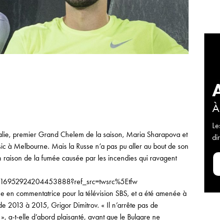
À
Le
ralie, premier Grand Chelem de la saison, Maria Sharapova et
di
sic à Melbourne. Mais la Russe n’a pas pu aller au bout de son
 raison de la fumée causée par les incendies qui ravagent
/1216952924204453888?ref_src=twsrc%5Etfw
e en commentatrice pour la télévision SBS, et a été amenée à
e 2013 à 2015, Grigor Dimitrov. « Il n’arrête pas de
 », a-t-elle d’abord plaisanté, avant que le Bulgare ne