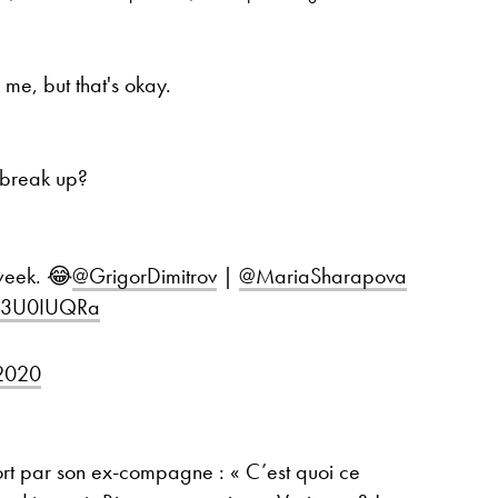
 me, but that's okay.
 break up?
s week. 😂
@GrigorDimitrov
|
@MariaSharapova
PO3U0IUQRa
 2020
ort par son ex-compagne : « C’est quoi ce