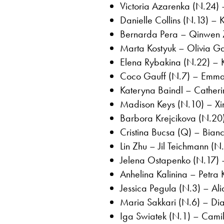
Victoria Azarenka (N.24) 
Danielle Collins (N.13) – 
Bernarda Pera – Qinwen Z
Marta Kostyuk – Olivia G
Elena Rybakina (N.22) – K
Coco Gauff (N.7) – Emma 
Kateryna Baindl – Catheri
Madison Keys (N.10) – Xi
Barbora Krejcikova (N.20)
Cristina Bucsa (Q) – Bianc
Lin Zhu – Jil Teichmann (N
Jelena Ostapenko (N.17) –
Anhelina Kalinina – Petra 
Jessica Pegula (N.3) – Ali
Maria Sakkari (N.6) – Dia
Iga Swiatek (N.1) – Camil