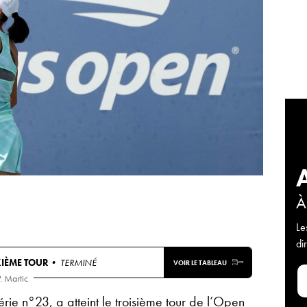
À
Le
di
IÈME TOUR
• TERMINÉ
VOIR LE TABLEAU
P. Martic
série n°23, a atteint le troisième tour de
l’Open