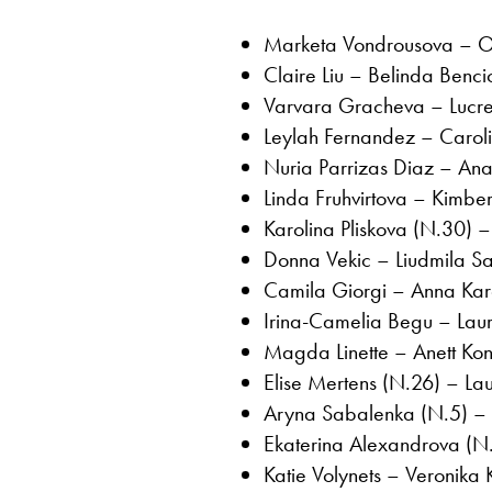
Marketa Vondrousova – O
Claire Liu – Belinda Benc
Varvara Gracheva – Lucrez
Leylah Fernandez – Carol
Nuria Parrizas Diaz – Ana
Linda Fruhvirtova – Kimber
Karolina Pliskova (N.30) – 
Donna Vekic – Liudmila S
Camila Giorgi – Anna Karo
Irina-Camelia Begu – Lau
Magda Linette – Anett Kont
Elise Mertens (N.26) – Lau
Aryna Sabalenka (N.5) – 
Ekaterina Alexandrova (N.
Katie Volynets – Veronika 