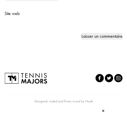
Site web
Designed, coded and finely tuned by
Nuuk
×