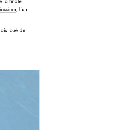
 la finale
liassime
, l’un
mais joué de