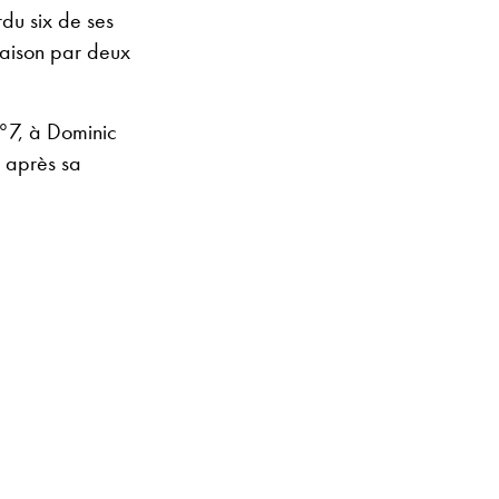
du six de ses
saison par deux
n°7, à Dominic
s après sa