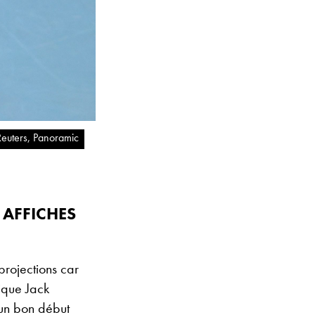
Reuters, Panoramic
 AFFICHES
rojections car
nique Jack
’un bon début