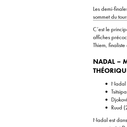
Les demi-finales
sommet du tour
C’est le princi
affiches préco
Thiem, finalist
NADAL – M
THÉORIQU
Nadal 
Tsitsip
Djokovi
Ruud (2
Nadal est dans 