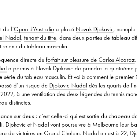
t de l’
Open d’Australie
a placé
Novak Djokovic
, nonuple
el Nadal
,
tenant du titre
, dans deux parties de tableau dif
ut retenir du tableau masculin.
équence directe du
forfait sur blessure de Carlos Alcaraz
.
ial
a permis à Novak Djokovic de prendre la quatrième 
 de série du tableau masculin. Et voilà comment le premi
 passé d’un risque de
Djokovic-Nadal
dès les quarts de f
2022, à une ventilation des deux légendes du tennis mon
au distinctes.
hance sur deux : c’est celle-ci qui est sortie du chapeau da
i. Djokovic et Nadal vont poursuivre à Melbourne leur bat
re de victoires en Grand Chelem. Nadal en est à 22, Djo