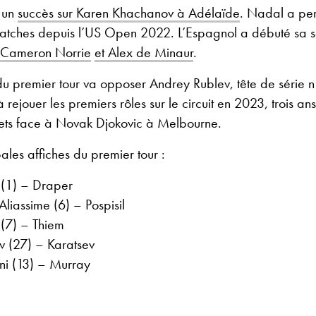
 un
succès sur Karen Khachanov à Adélaïde
. Nadal a per
matches depuis l’US Open 2022. L’Espagnol a débuté sa 
 Cameron Norrie
et Alex de Minaur
.
 du premier tour va opposer Andrey Rublev, tête de série 
 rejouer les premiers rôles sur le circuit en 2023, trois an
 sets face à Novak Djokovic à Melbourne.
pales affiches du premier tour :
(1) – Draper
liassime (6) – Pospisil
 (7) – Thiem
v (27) – Karatsev
ini (13) – Murray