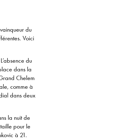
 vainqueur du
férentes. Voici
 L’absence du
place dans la
er Grand Chelem
inale, comme à
dial dans deux
ns la nuit de
aille pour le
kovic à 21.