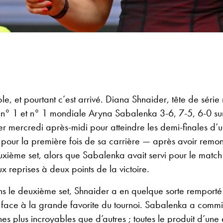
ble, et pourtant c’est arrivé. Diana Shnaider, tête de série
e n° 1 et n° 1 mondiale Aryna Sabalenka 3-6, 7-5, 6-0 sur
er mercredi après-midi pour atteindre les demi-finales d’u
our la première fois de sa carrière — après avoir remont
xième set, alors que Sabalenka avait servi pour le match à
x reprises à deux points de la victoire.
 le deuxième set, Shnaider a en quelque sorte remporté 
 face à la grande favorite du tournoi. Sabalenka a commi
ines plus incroyables que d’autres ; toutes le produit d’un