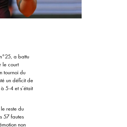
 n°25, a battu
 le court
n tournoi du
é un déficit de
 5-4 et s’était
le reste du
s 57 fautes
e émotion non