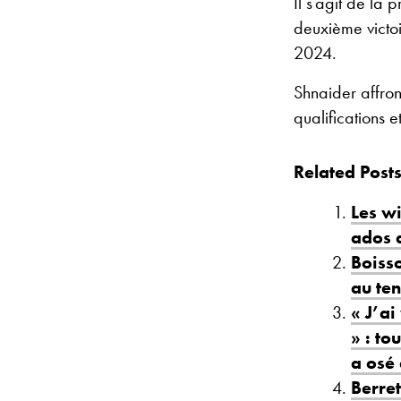
Il s’agit de la
deuxième victoi
2024.
Shnaider affron
qualifications 
Related Posts
Les w
ados 
Boisso
au ten
« J’a
» : to
a osé
Berret