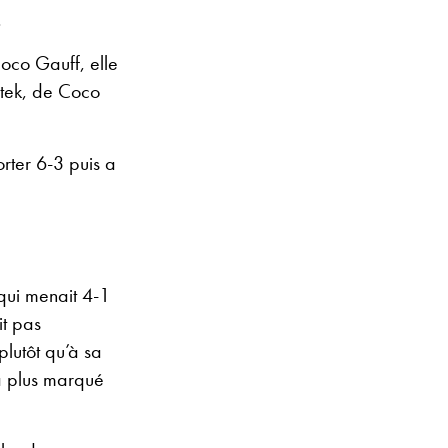
.
oco Gauff, elle
iątek, de Coco
rter 6-3 puis a
qui menait 4-1
it pas
plutôt qu’à sa
’a plus marqué