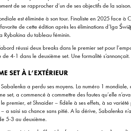
ment de se rapprocher d’un de ses objectifs de la saison
diale est éliminée à son tour. Finaliste en 2025 face à C
 favorite de cette édition après les éliminations d’Iga Św
na Rybakina du tableau féminin.
abord réussi deux breaks dans le premier set pour l’empo
 de 4-1 dans le deuxième set. Une formalité s’annonçait.
ME SET À L’EXTÉRIEUR
e Sabalenka a perdu ses moyens. La numéro 1 mondiale, 
me set, a commencé à commettre des fautes qu’elle n’ava
e premier, et Shnaider – fidèle à ses effets, à sa variété 
– a saisi sa chance sans pitié. A la dérive, Sabalenka n
 de 5-3 au deuxième.