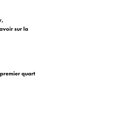
r,
avoir sur la
n premier quart