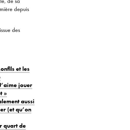
le, de sa
emière depuis
issue des
fils et les
e
J’aime jouer
t »
alement aussi
ner (et qu’on
er quart de