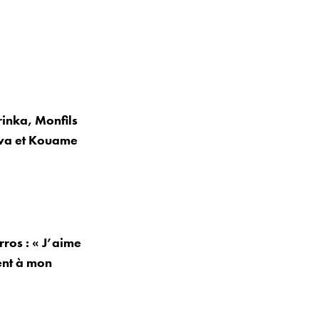
inka, Monfils
mova et Kouame
ros : « J’aime
ent à mon