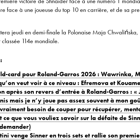
 première victoire de Shnaider face à une numéro 1 mondia
re face à une joueuse du top 10 en carrière, et de sa pr
tera jeudi en demi-finale la Polonaise Maja Chwalińska, 
et classée 114e mondiale.
:
ild-card pour Roland-Garros 2026 : Wawrinka, Mon
qu’on veut voir à ce niveau : Efremova et Kouam
n après son revers d’entrée à Roland-Garros : « 
nis mais je n’y joue pas assez souvent à mon goû
i vraiment besoin de couper pour récupérer, ment
ut ce que vous vouliez savoir sur la défaite de Sin
 demander)
tini venge Sinner en trois sets et rallie son premi