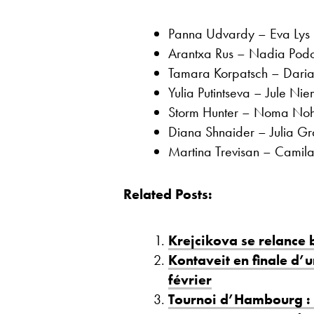
Panna Udvardy – Eva Lys :
Arantxa Rus – Nadia Podor
Tamara Korpatsch – Daria S
Yulia Putintseva – Jule Nie
Storm Hunter – Noma Noh
Diana Shnaider – Julia G
Martina Trevisan – Camila
Related Posts:
Krejcikova se relance
Kontaveit en finale d’
février
Tournoi d’Hambourg : 