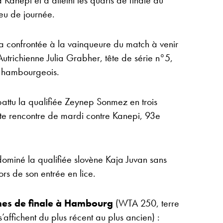
 Kanepi et a atteint les quarts de finale du
eu de journée.
 confrontée à la vainqueure du match à venir
Autrichienne Julia Grabher, tête de série n°5,
oi hambourgeois.
attu la qualifiée Zeynep Sonmez en trois
tte rencontre de mardi contre Kanepi, 93e
dominé la qualifiée slovène Kaja Juvan sans
ors de son entrée en lice.
èmes de finale à Hambourg
(WTA 250, terre
’affichent du plus récent au plus ancien) :