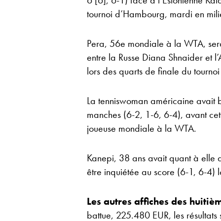
6 [6], 6-1) face à l’Estonienne Kaia
tournoi d’Hambourg, mardi en mili
Pera, 56e mondiale à la WTA, sera
entre la Russe Diana Shnaider et l’
lors des quarts de finale du tourn
La tenniswoman américaine avait b
manches (6-2, 1-6, 6-4), avant ce
joueuse mondiale à la WTA.
Kanepi, 38 ans avait quant à elle 
être inquiétée au score (6-1, 6-4) l
Les autres affiches des huiti
battue, 225.480 EUR, les résultats s