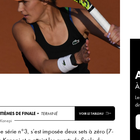
À
Le
di
ITIÈMES DE FINALE
• TERMINÉ
VOIR LE TABLEAU
 Kanepi
e série n°3, s’est imposée deux sets à zéro (7-