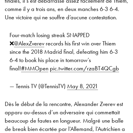
finales, il s’est débarrassé assez facilement de Thiem,
comme il y a trois ans, en deux manches 6-3 6-4.
Une victoire qui ne souffre d’aucune contestation.
Four-match losing streak SNAPPED
❌
@AlexZverev
records his first win over Thiem
since the 2018 Madrid final, defeating him 6-3
6-4 to book his place in tomorrow’s
final!
#MMOpen
pic.twitter.com/rzaBT4QCgb
— Tennis TV (@TennisTV)
May 8, 2021
Dès le début de la rencontre, Alexander Zverev est
apparu au-dessus d’un adversaire qui commettait
beaucoup de fautes en longueur. Malgré une balle
de break bien écartée par l’Allemand, l’Autrichien a