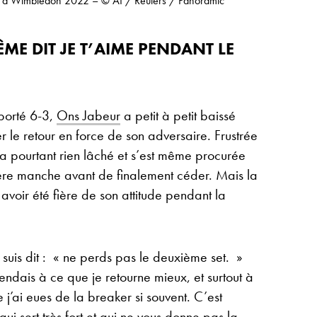
es à Wimbledon 2022 – © AI / Reuters / Panoramic
ÊME DIT JE T’AIME PENDANT LE
porté 6-3,
Ons Jabeur
a petit à petit baissé
rer le retour en force de son adversaire. Frustrée
n’a pourtant rien lâché et s’est même procurée
ère manche avant de finalement céder. Mais la
oir été fière de son attitude pendant la
suis dit : « ne perds pas le deuxième set. »
tendais à ce que je retourne mieux, et surtout à
 j’ai eues de la breaker si souvent. C’est
qui sert très fort et qui ne vous donne pas la