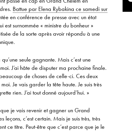
ment passé en cap en Grand Chelem en
ndres.
Battue par Elena Rybakina ce samedi sur
entée en conférence de presse avec un état
 qui est surnommée « ministre du bonheur »
tisée de la sorte après avoir répondu à une
nnique.
y a qu’une seule gagnante. Mais c’est une
oi. J’ai hâte de disputer ma prochaine finale.
e beaucoup de choses de celle-ci. Ces deux
moi. Je vais garder la tête haute. Je suis très
rette rien. J’ai tout donné aujourd’hui. »
s que je vais revenir et gagner un Grand
s leçons, c’est certain. Mais je suis très, très
ent ce titre. Peut-être que c’est parce que je le