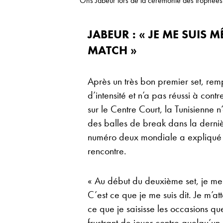
Ons Jabeur lors de la cérémonie des trophé
JABEUR : « JE ME SUIS M
MATCH »
Après un très bon premier set, rem
d’intensité et n’a pas réussi à cont
sur le Centre Court, la Tunisienne 
des balles de break dans la derni
numéro deux mondiale a expliqué av
rencontre.
« Au début du deuxième set, je me 
C’est ce que je me suis dit. Je m’at
ce que je saisisse les occasions que
frustrant de jouer contre quelqu’un 