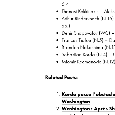
6-4
Thanasi Kokkinakis – Aleks
Arthur Rinderknech (N.16)
ab.)
Denis Shapovalov (WC) – 
Frances Tiafoe (N.5) – Dan
Brandon Nakashima (N.13)
Sebastian Korda (N.4) – Cr
Miomir Kecmanovic (N.12) –
Related Posts:
Korda passe l’obstacle 
Washington
Washington : Après Sh