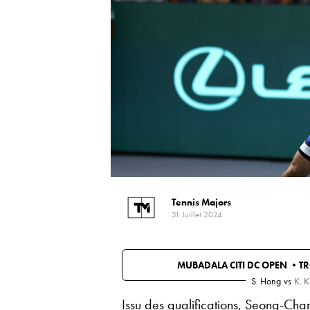
Tennis Majors
31 Juillet 2024
MUBADALA CITI DC OPEN •
TR
S. Hong
vs
K. 
Issu des qualifications, Seong-Chan