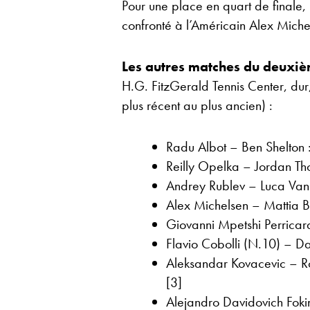
Pour une place en quart de finale,
confronté à l’Américain Alex Michel
Les autres matches du deuxi
H.G. FitzGerald Tennis Center, dur,
plus récent au plus ancien) :
Radu Albot – Ben Shelton
Reilly Opelka – Jordan T
Andrey Rublev – Luca Van
Alex Michelsen – Mattia Be
Giovanni Mpetshi Perricard
Flavio Cobolli (N.10) – Da
Aleksandar Kovacevic – Ro
[3]
Alejandro Davidovich Fokin