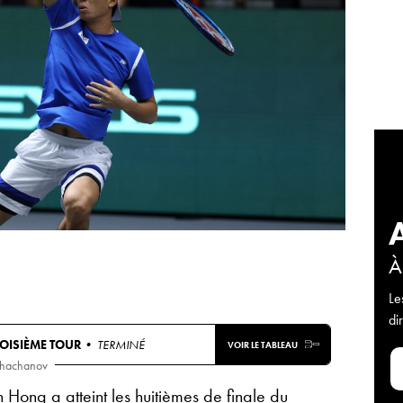
À
Le
di
OISIÈME TOUR
• TERMINÉ
VOIR LE TABLEAU
Khachanov
 Hong a atteint les huitièmes de finale du