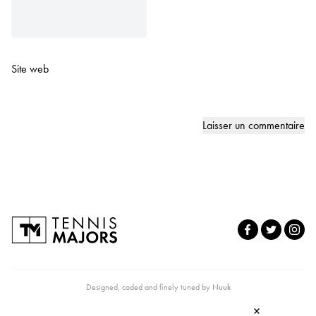
Site web
Designed, coded and finely tuned by
Nuuk
×