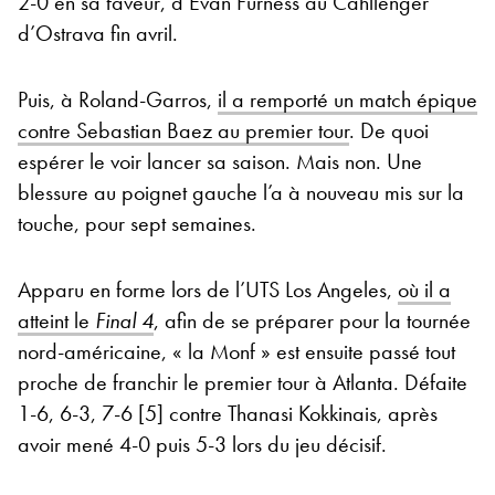
2-0 en sa faveur, d’Evan Furness au Cahllenger
d’Ostrava fin avril.
Puis, à Roland-Garros,
il a remporté un match épique
contre Sebastian Baez au premier tour
. De quoi
espérer le voir lancer sa saison. Mais non. Une
blessure au poignet gauche l’a à nouveau mis sur la
touche, pour sept semaines.
Apparu en forme lors de l’UTS Los Angeles,
où il a
atteint le
Final 4
, afin de se préparer pour la tournée
nord-américaine, « la Monf » est ensuite passé tout
proche de franchir le premier tour à Atlanta. Défaite
1-6, 6-3, 7-6 [5] contre Thanasi Kokkinais, après
avoir mené 4-0 puis 5-3 lors du jeu décisif.