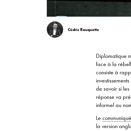
Cédric Rouquette
Diplomatique ma
face à la rébe
consiste à rapp
investissements 
de savoir si le
réponse va prév
informel au n
Le
communiqué o
la version angl