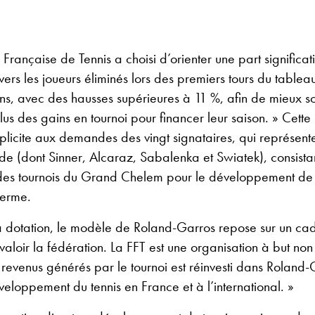
 Française de Tennis a choisi d’orienter une part significat
ers les joueurs éliminés lors des premiers tours du tableau
ons, avec des hausses supérieures à 11 %, afin de mieux so
us des gains en tournoi pour financer leur saison. » Cette 
licite aux demandes des vingt signataires, qui représenten
e (dont Sinner, Alcaraz, Sabalenka et Swiatek), consistan
es tournois du Grand Chelem pour le développement de 
terme.
a dotation, le modèle de Roland-Garros repose sur un c
 valoir la fédération. La FFT est une organisation à but non l
revenus générés par le tournoi est réinvesti dans Roland-G
eloppement du tennis en France et à l’international. »