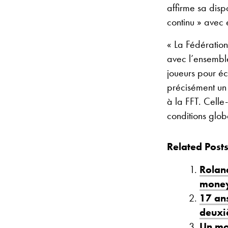
affirme sa disp
continu » avec 
« La Fédératio
avec l’ensemble
joueurs pour éc
précisément un
à la FFT. Celle-
conditions glob
Related Posts
Roland
money
17 ans
deuxi
Un mom