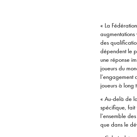
« La Fédération
augmentations v
des qualificati
dépendent le pl
une réponse imp
joueurs du mond
l’engagement d
joueurs à long 
« Au-delà de l
spécifique, fait
l’ensemble des 
que dans le dév