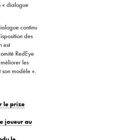
n « dialogue
ialogue continu
isposition des
 est
 comité RedEye
améliorer les
t son modèle ».
 le prize
ne joueur au
ndu le