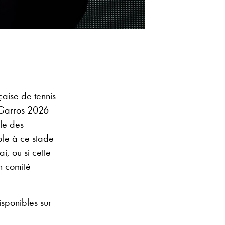
çaise de tennis
-Garros 2026
le des
ible à ce stade
i, ou si cette
n comité
isponibles sur