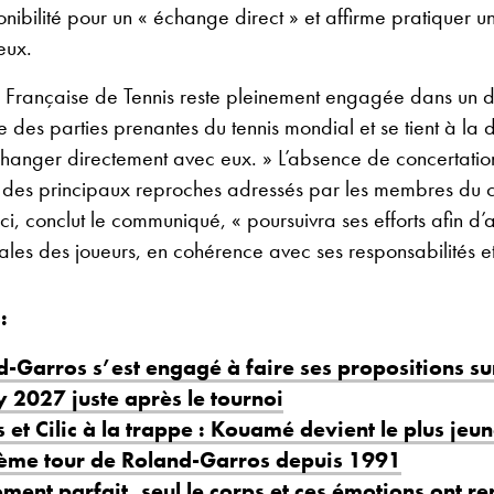
onibilité pour un « échange direct » et affirme pratiquer u
eux.
n Française de Tennis reste pleinement engagée dans un d
 des parties prenantes du tennis mondial et se tient à la d
hanger directement avec eux. » L’absence de concertation
 des principaux reproches adressés par les membres du
ci, conclut le communiqué, « poursuivra ses efforts afin d’
ales des joueurs, en cohérence avec ses responsabilités e
:
-Garros s’est engagé à faire ses propositions sur
 2027 juste après le tournoi
 et Cilic à la trappe : Kouamé devient le plus jeu
ème tour de Roland-Garros depuis 1991
ent parfait, seul le corps et ces émotions ont re