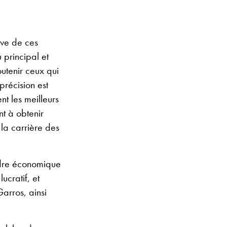
ive de ces
 principal et
utenir ceux qui
précision est
t les meilleurs
t à obtenir
la carrière des
adre économique
ucratif, et
arros, ainsi