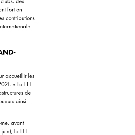
 clubs, des
t fort en
es contributions
Internationale
AND-
 accueillir les
2021. « La FFT
astructures de
oueurs ainsi
Rome, avant
juin), la FFT