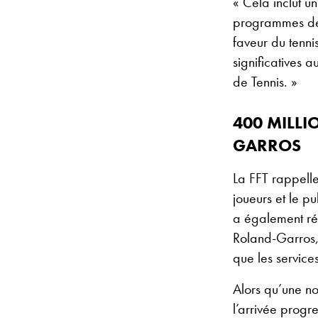
« Cela inclut u
programmes de 
faveur du tennis
significatives 
de Tennis. »
400 MILL
GARROS
La FFT rappell
joueurs et le p
a également réc
Roland-Garros, 
que les services
Alors qu’une no
l’arrivée progr