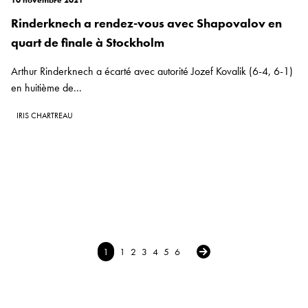
10 novembre 2021
Rinderknech a rendez-vous avec Shapovalov en
quart de finale à Stockholm
Arthur Rinderknech a écarté avec autorité Jozef Kovalik (6-4, 6-1)
en huitième de...
IRIS CHARTREAU
Next →
1
1
2
3
4
5
6